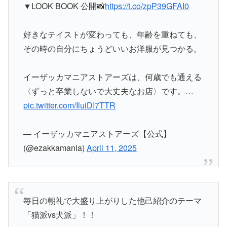
▼LOOK BOOK 公開📸
https://t.co/zpP39GFAI0
好きなテイストが変わっても、年齢を重ねても、
その時の自分にちょうどいいお洋服が見つかる。
イーザッカマニアストアーズは、何歳でも通える
〈ずっと卒業しないで大丈夫なお店〉です。…
pic.twitter.com/IluiDI7TTR
— イーザッカマニアストアーズ【公式】
(@ezakkamania)
April 11, 2025
毎日の朝礼で大盛り上がりした他己紹介のテーマ
「猫派vs犬派」！！