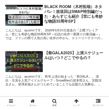
BLACK ROOM（木村拓哉）ネタ
トレンド
バレ！放送回はSMAP特別編だっ
た・あらすじも紹介【世にも奇妙
な物語35周年SP】
こんにちは、ayurinnです。 2025年5月31日放送の『土曜プレミア
ム・世にも奇妙な物語35周年SP～伝説の名作一夜限りの復活編～』
では、ファンの間で人気の高い名作の中から、ストーリーテラーのタ
モリさんが厳選した5作品の放送が決定した...
【祭GALA2025】上演スケジュー
トレンド
ルはいつ？どこでやるの？
こんにちは、ayurinnです。 昨年上演が始まった「祭GALA」。 演
出・主演を人気アイドルグループ・SnowManの岩本照さん、宮館涼
太さん、深澤辰哉さんがつとめていることでも話題の人気舞台。 チ
ケットが発売と同時に即完売するほどの人気...
ドラマ『夫よ、死んでくれない
トレンド
か』wikiまとめ！夫に復讐する系
メニュー
ホーム
検索
トップ
サイドバー
ドラマはなぜ人気？