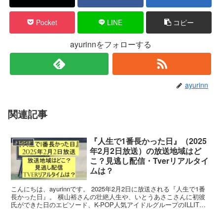
Pocket
LINE
コピー
ayurinnをフォローする
ayurinn
関連記事
『人生で1番長かった日』（2025
トレンド
年2月2日放送）の放送地域はど
こ？見逃し配信・Tverリアルタイ
ムは？
こんにちは、ayurinnです。 2025年2月2日に放送される『人生で1番
長かった日』。 横山裕さんの壮絶人生や、いとうあさこさんに初彼
氏ができた日のエピソード、K-POP人気アイドルグループのILLITの
デビュー秘話など、再現ドラマ＆ト...