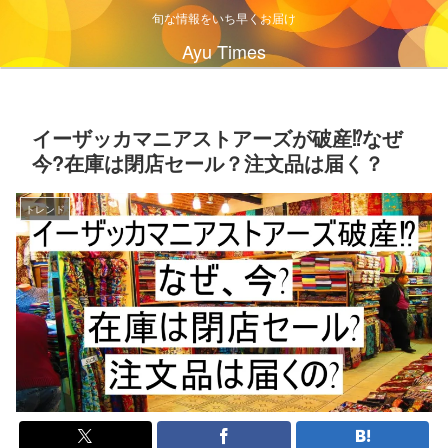
旬な情報をいち早くお届け
Ayu Times
イーザッカマニアストアーズが破産⁉なぜ
今?在庫は閉店セール？注文品は届く？
トレンド