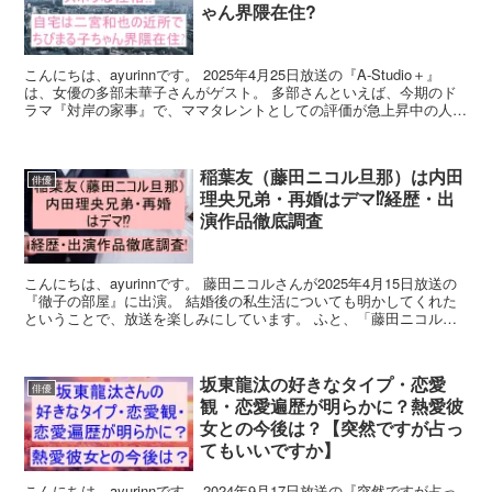
ゃん界隈在住?
こんにちは、ayurinnです。 2025年4月25日放送の『A-Studio＋』
は、女優の多部未華子さんがゲスト。 多部さんといえば、今期のド
ラマ『対岸の家事』で、ママタレントとしての評価が急上昇中の人気
女優さんですよね。 これまでの役柄...
稲葉友（藤田ニコル旦那）は内田
俳優
理央兄弟・再婚はデマ⁉経歴・出
演作品徹底調査
こんにちは、ayurinnです。 藤田ニコルさんが2025年4月15日放送の
『徹子の部屋』に出演。 結婚後の私生活についても明かしてくれた
ということで、放送を楽しみにしています。 ふと、「藤田ニコルさ
んの旦那さん・稲葉友さんって、どんな人だ...
坂東龍汰の好きなタイプ・恋愛
俳優
観・恋愛遍歴が明らかに？熱愛彼
女との今後は？【突然ですが占っ
てもいいですか】
こんにちは、ayurinnです。 2024年9月17日放送の『突然ですが占っ