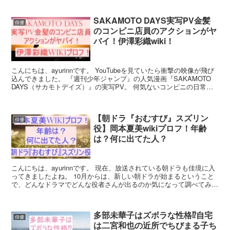
SAKAMOTO DAYS実写PV金髪
俳優
のコンビニ店員のアクションがヤ
バイ！伊澤彩織wiki！
こんにちは、ayurinnです。 YouTubeを見ていたら衝撃の映像が飛び
込んできました。 『週刊少年ジャンプ』の人気漫画『SAKAMOTO
DAYS（サカモトデイズ）』の実写PV。 何気ないコンビニの日常の
中で、金髪の俳優（女優）さんが...
【朝ドラ『おむすび』スズリン
俳優
役】岡本夏美wikiプロフ！年齢
は？何に出てた人？
こんにちは、ayurinnです。 現在、放送されている朝ドラも佳境に入
ってきましたよね。 10月からは、新しい朝ドラが始まるということ
で、どんなドラマでどんな役者さんが出るのか気になって調べてみる
と・・・。 2024年10月から始まる朝ドラ...
多部未華子はズボラな性格⁉自宅
俳優
は二宮和也の近所でちびまる子ち