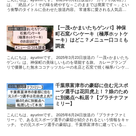
は、「絶品メシ！その味を絶やすな～このままでは廃業です～」とい
う衝撃のタイトルに合わせた放送内容。 常連客に愛される人気店で
ありながら、後継者問題などに悩み、廃業危...
【一茂×かまいたちゲンバ】神保
ロケ地・お店
町石窯パンケーキ（極厚ホットケ
ーキ）はどこ？メニュー口コミも
調査
こんにちは、ayurinnです。 2025年3月23日放送の『一茂×かまいたち
ゲンバ』は、神保町の美味しいものを堪能する旅。 カレーグランプ
リで優勝した無水ココナッツカレーの名店と石窯で焼く極厚パンケー
キの人気行列店が登場するというので、今...
千葉県富津市の豪邸に住む元スポ
ロケ地・お店
ーツ選手は花田虎上！？娘のため
に別拠点へ転居？【プラチナファ
ミリー】
こんにちは、ayurinnです。 2025年6月24日放送の『プラチナファミ
リー』で、ある元スポーツ選手の豪邸が紹介されるという情報をキャ
ッチ。 その元スポーツ選手の豪邸は、千葉県富津市に建っているの
だそう。 なんでも、平成を代表する国民的...