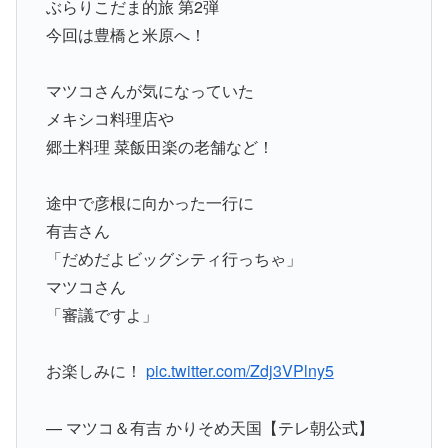
ぶらりこだま的旅 第2弾
今回は豊橋と米原へ！
マツコさんが気になっていた
メキシコ料理店や
郷土料理 菜飯田楽の老舗など！
途中で彦根に向かった一行に
有吉さん
「だめだよビッグシティ行っちゃ」
マツコさん
「審議ですよ」
お楽しみに！
pic.twitter.com/Zdj3VPlny5
— マツコ＆有吉 かりそめ天国【テレ朝公式】