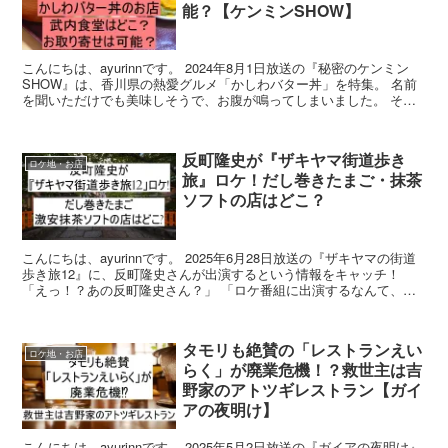
能？【ケンミンSHOW】
こんにちは、ayurinnです。 2024年8月1日放送の『秘密のケンミン
SHOW』は、香川県の熱愛グルメ「かしわバター丼」を特集。 名前
を聞いただけでも美味しそうで、お腹が鳴ってしまいました。 そん
な「かしわバター丼」が食べられるお店とし...
反町隆史が『ザキヤマ街道歩き
ロケ地・お店
旅』ロケ！だし巻きたまご・抹茶
ソフトの店はどこ？
こんにちは、ayurinnです。 2025年6月28日放送の『ザキヤマの街道
歩き旅12』に、反町隆史さんが出演するという情報をキャッチ！
「えっ！？あの反町隆史さん？」 「ロケ番組に出演するなんて、珍
しくない？」 「なんで、出演してくれたの...
タモリも絶賛の「レストランえい
ロケ地・お店
らく」が廃業危機！？救世主は吉
野家のアトツギレストラン【ガイ
アの夜明け】
こんにちは、ayurinnです。 2025年5月2日放送の『ガイアの夜明け』