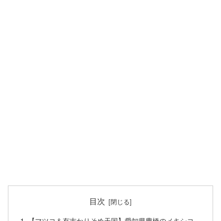
目次
【マツコ＆有吉かりそめ天国】愛知県豊橋のメキシコ