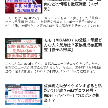
肉などの情報も徹底調査【スポ
男】
こんにちは、ayurinnです。 今シーズンもやって参りました『最強ス
ポーツ男子頂上決戦』。 芸能界を代表するスポーツ男子の皆さん
が、「俺こそ最強だ」と言わんばかりに筋肉美を見せつけてくれるこ
の番組。 毎回楽しみにしています。 今回も、「ス...
モモ（MISAMO）の父親・母親ど
アーティスト
んな人？兄弟は？家族構成徹底調
査【徹子の部屋】
こんにちは、ayurinnです。 日課のニュースチェックをしていたら、
衝撃のニュースが飛び込んできました。 なんと、2024年11月14日放
送の『徹子の部屋』にTWICEの日本人メンバー3人で結成された
MISAMO（ミサモ）が出演するという...
佐藤虎之助がイケメンすぎると話
アーティスト
題だけど誰？wikiプロフ経歴・
8iper（ハイパー）ではピンク担
当！？