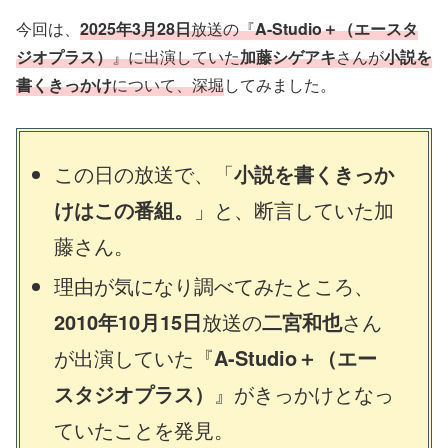
今回は、
2025年3月28日
放送の『
A-Studio＋（エースタ
ジオプラス）
』に出演していた
加藤シゲアキ
さんが
小説を
書くきっかけ
について、深堀
してみました。
この日の放送で、「
小説を書くきっか
けはこの番組。
」と、断言していた加
藤さん。
理由が気になり調べてみたところ、
2010年10月15日
放送の
二宮和也
さん
が出演していた『
A-Studio＋（エー
スタジオプラス）
』がきっかけとなっ
ていたことを発見。