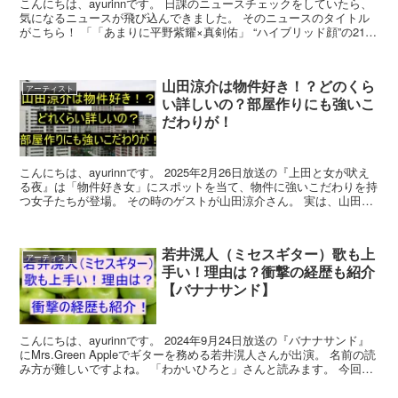
こんにちは、ayurinnです。 日課のニュースチェックをしていたら、
気になるニュースが飛び込んできました。 そのニュースのタイトル
がこちら！ 「「あまりに平野紫耀×真剣佑」 “ハイブリッド顔”の21歳
のアイドルが話題に」 というもの。 「...
山田涼介は物件好き！？どのくら
アーティスト
い詳しいの？部屋作りにも強いこ
だわりが！
こんにちは、ayurinnです。 2025年2月26日放送の『上田と女が吠え
る夜』は「物件好き女」にスポットを当て、物件に強いこだわりを持
つ女子たちが登場。 その時のゲストが山田涼介さん。 実は、山田さ
ん自身も物件を見ることが好きと公言する...
若井滉人（ミセスギター）歌も上
アーティスト
手い！理由は？衝撃の経歴も紹介
【バナナサンド】
こんにちは、ayurinnです。 2024年9月24日放送の『バナナサンド』
にMrs.Green Appleでギターを務める若井滉人さんが出演。 名前の読
み方が難しいですよね。 「わかいひろと」さんと読みます。 今回の
放送では、「ハモリ我慢...