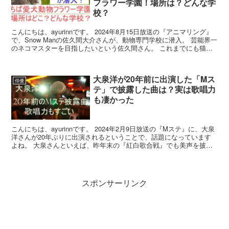
フラワー学園！場所は？どんな学
校？
こんにちは、ayurinnです。 2024年8月15日放送の『アニマリング』
で、Snow Manの佐久間大介さんが、動物専門学校に潜入。 芸能界一
のネコマスターを目指したいという佐久間さん。 これまでにも猫カ
フェに行ったり、佐久間さんの大フ...
大泉洋が20年前に出演した「Mス
俳優
テ」で披露した曲は？実は歌唱力
も凄かった
こんにちは、ayurinnです。 2024年2月9日放送の『Mステ』に、大泉
洋さんが20年ぶりに出演されるということで、話題になっています
よね。 大泉さんといえば、昨年末の『紅白歌合戦』でも美声を披露
し、素晴らしい歌唱に驚かれた方もいらっし...
スポンサーリンク