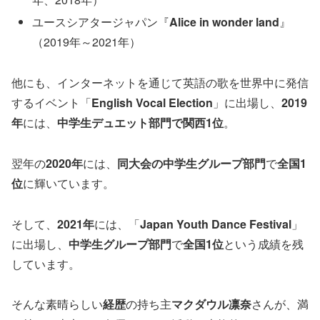
ユースシアタージャパン『
Alice in wonder land
』
（2019年～2021年）
他にも、インターネットを通じて英語の歌を世界中に発信
するイベント「
English Vocal Election
」に出場し、
2019
年
には、
中学生デュエット部門で関西1位
。
翌年の
2020年
には、
同大会の中学生グループ部門
で
全国1
位
に輝いています。
そして、
2021年
には、「
Japan Youth Dance Festival
」
に出場し、
中学生グループ部門
で
全国1位
という成績を残
しています。
そんな素晴らしい
経歴
の持ち主
マクダウル凛奈
さんが、満