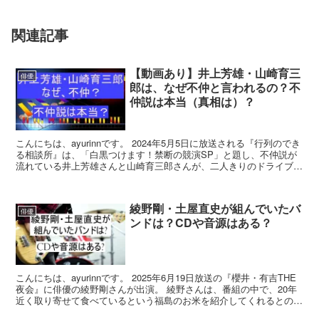
関連記事
【動画あり】井上芳雄・山崎育三
俳優
郎は、なぜ不仲と言われるの？不
仲説は本当（真相は）？
こんにちは、ayurinnです。 2024年5月5日に放送される『行列のでき
る相談所』は、「白黒つけます！禁断の競演SP」と題し、不仲説が
流れている井上芳雄さんと山崎育三郎さんが、二人きりのドライブ旅
へ。 お互いに名前が挙がることが多い二人...
綾野剛・土屋直史が組んでいたバ
俳優
ンドは？CDや音源はある？
こんにちは、ayurinnです。 2025年6月19日放送の『櫻井・有吉THE
夜会』に俳優の綾野剛さんが出演。 綾野さんは、番組の中で、20年
近く取り寄せて食べているという福島のお米を紹介してくれるとのこ
と。 実は、このお米には、深い絆が隠...