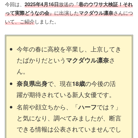
今回は、
2025年4月16日
放送の『
巷のウワサ大検証！それ
って実際どうなの会
』に出演した
マクダウル凛奈
さんにつ
いて、ご紹介
しました。
今年の春に高校を卒業し、上京してき
たばかりだという
マクダウル凛奈
さ
ん。
奈良県出身
で、現在
18歳
の今後の活
躍が期待されている新人女優です。
名前や顔立ちから、「
ハーフ
では？」
と気になり、調べてみましたが、断言
できる情報は公表されていませんでし