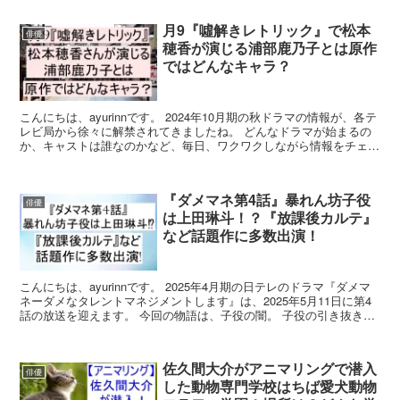
月9『噓解きレトリック』で松本
俳優
穂香が演じる浦部鹿乃子とは原作
ではどんなキャラ？
こんにちは、ayurinnです。 2024年10月期の秋ドラマの情報が、各テ
レビ局から徐々に解禁されてきましたね。 どんなドラマが始まるの
か、キャストは誰なのかなど、毎日、ワクワクしながら情報をチェッ
クしています。 そんな中、あるドラマの情...
『ダメマネ第4話』暴れん坊子役
俳優
は上田琳斗！？『放課後カルテ』
など話題作に多数出演！
こんにちは、ayurinnです。 2025年4月期の日テレのドラマ『ダメマ
ネーダメなタレントマネジメントします』は、2025年5月11日に第4
話の放送を迎えます。 今回の物語は、子役の闇。 子役の引き抜きを
命じられた元天才子役で新人マネージ...
佐久間大介がアニマリングで潜入
俳優
した動物専門学校はちば愛犬動物