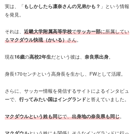
実は、「
もしかしたら凛奈さんの兄弟かも？
」という情報
を発見。
それは、
近畿大学附属高等学校
で
サッカー部
に所属してい
る
マクダウル快琉（かいる）
さん
。
現在
16歳
の
高校2年生
だという彼は、
奈良県出身
。
身長170センチという高身長を生かし、FWとして活躍。
さらに、サッカー情報を発信するサイトによるインタビュ
ーで、
行ってみたい国はイングランド
と答えていました。
マクダウルという姓も同じ
で、
出身地の奈良県も同じ
。
マクダウル
という姓にも関係しそうなイングランドに行っ