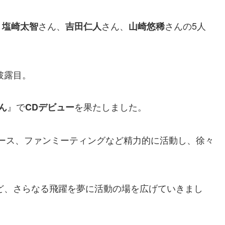
、
さん、
さん、
さんの5人
塩崎太智
吉田仁人
山崎悠稀
披露目。
』で
を果たしました。
ん
CDデビュー
ース、ファンミーティングなど精力的に活動し、徐々
など、さらなる飛躍を夢に活動の場を広げていきまし