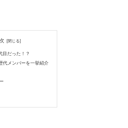
次
3代目だった！？
歴代メンバーを一挙紹介
ー