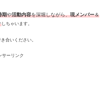
時期
や
活動内容
を深堀しながら、
現メンバー
＆
介
しちゃいます。
付き合いください。
ンサーリンク