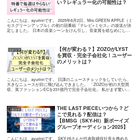
い？レギュラー化の可能性は？
こんにちは、ayurinnです。 2025年6月2日、Mrs.GREEN APPLE（ミ
セスグリーンアップル）の初の冠番組『テレビ×ミセス』の放送が決
定しました。 日本の音楽シーンをけん引し、音楽賞を総なめにして
いるミセスの初の冠番組だけあ...
【何が変わる？】ZOZOがLYST
トレンド
を買収・完全子会社化！ユーザー
のメリットは？
こんにちは、ayurinnです。 日課のニュースチェックをしていたら、
大きなニュースが目に飛び込んできました。 「ZOZOが初の大型買
収、英ファッションECを231億円で完全子会社化」 私がまず驚いた
のは、その買収金額。 「231億円！？」...
THE LAST PIECEいつから？ど
トレンド
こで見れる？配信は？
【BMSG（SKY-HI）新ボーイズ
グループオーディション2025】
こんにちは、ayurinnです。 SKY-HIさんが代表取締役社長を務める