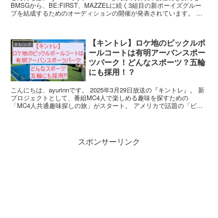
BMSGから、BE:FIRST、MAZZELに続く3組目の新ボーイズグルー
プを結成するためのオーディションの開催が発表されています。 そ
の名も「THE LAST PI...
【キントレ】ロケ地のピックルボ
トレンド
ールコートは有明アーバンスポー
ツパーク！どんなスポーツ？五輪
にも採用！？
こんにちは、ayurinnです。 2025年3月29日放送の『キントレ』。 新
プロジェクトとして、番組MC4人で楽しめる趣味を探すための
「MC4人共通趣味探しの旅」がスタート。 アメリカで話題の「ピッ
クルボール」という新しいスポーツに汗を流...
スポンサーリンク