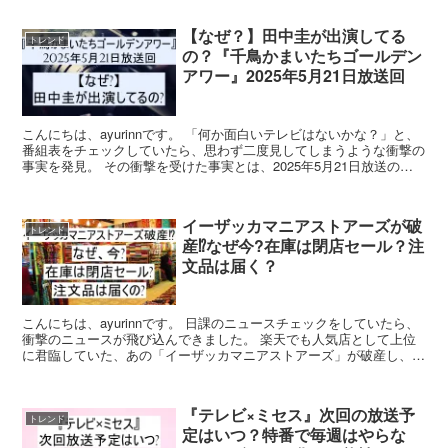
【なぜ？】田中圭が出演してる
トレンド
の？『千鳥かまいたちゴールデン
アワー』2025年5月21日放送回
こんにちは、ayurinnです。 「何か面白いテレビはないかな？」と、
番組表をチェックしていたら、思わず二度見してしまうような衝撃の
事実を発見。 その衝撃を受けた事実とは、2025年5月21日放送の
『千鳥かまいたちゴールデンアワー』に、不倫...
イーザッカマニアストアーズが破
トレンド
産⁉なぜ今?在庫は閉店セール？注
文品は届く？
こんにちは、ayurinnです。 日課のニュースチェックをしていたら、
衝撃のニュースが飛び込んできました。 楽天でも人気店として上位
に君臨していた、あの「イーザッカマニアストアーズ」が破産し、
2025年4月15日をもって閉店するというもの。...
『テレビ×ミセス』次回の放送予
トレンド
定はいつ？特番で毎週はやらな