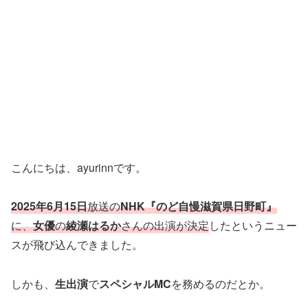
こんにちは、ayurinnです。
2025年6月15日
放送の
NHK『のど自慢滋賀県日野町』
に、
女優
の
綾瀬はるか
さんの出演が決定
したというニュー
スが飛び込んできました。
しかも、
生出演
で
スペシャルMC
を務めるのだとか。