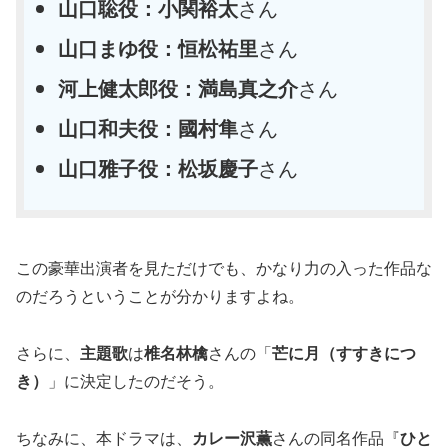
山口聡役：小関裕太
さん
山口まゆ役：恒松祐里
さん
河上健太郎役：満島真之介
さん
山口和夫役：國村隼
さん
山口雅子役：松坂慶子
さん
この豪華出演者を見ただけでも、かなり力の入った作品な
のだろうということが分かりますよね。
さらに、
主題歌
は
椎名林檎
さんの「
芒に月（すすきにつ
き）
」に決定したのだそう。
ちなみに、本ドラマは、
カレー沢薫
さんの同名作品『
ひと