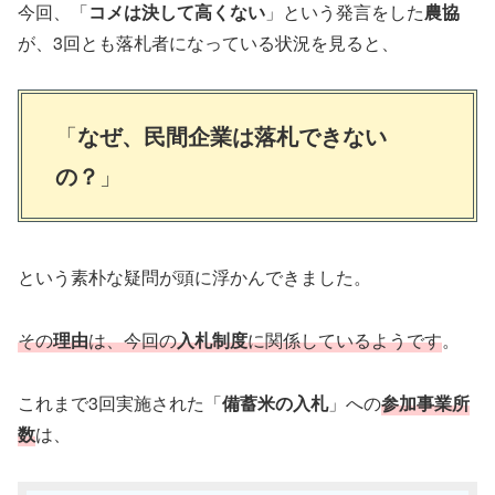
今回、「
コメは決して高くない
」という発言をした
農協
が、3回とも落札者になっている状況を見ると、
「
なぜ、民間企業は落札できない
の？
」
という素朴な疑問が頭に浮かんできました。
その
理由
は、今回の
入札制度
に関係しているようです
。
これまで3回実施された「
備蓄米の入札
」への
参加事業所
数
は、