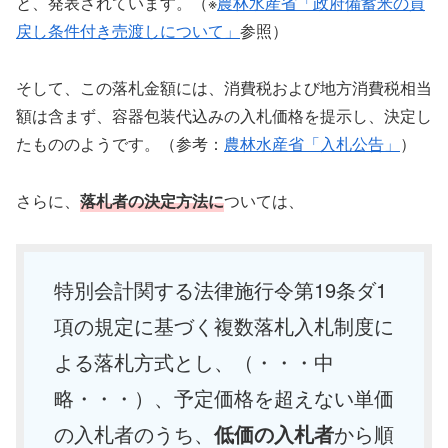
と、発表されています。（※
農林水産省「政府備蓄米の買
戻し条件付き売渡しについて」
参照）
そして、この落札金額には、消費税および地方消費税相当
額は含まず、容器包装代込みの入札価格を提示し、決定し
たもののようです。（参考：
農林水産省「入札公告」
）
さらに、
落札者の決定方法に
ついては、
特別会計関する法律施行令第19条ダ1
項の規定に基づく複数落札入札制度に
よる落札方式とし、（・・・中
略・・・）、予定価格を超えない単価
の入札者のうち、
低価の入札者
から順