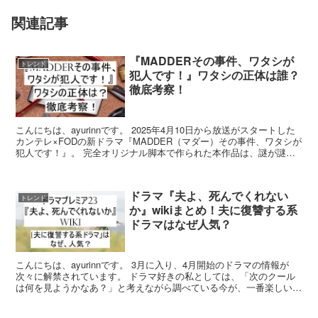
関連記事
『MADDERその事件、ワタシが
トレンド
犯人です！』ワタシの正体は誰？
徹底考察！
こんにちは、ayurinnです。 2025年4月10日から放送がスタートした
カンテレ×FODの新ドラマ『MADDER（マダー）その事件、ワタシが
犯人です！』。 完全オリジナル脚本で作られた本作品は、謎が謎を
呼ぶ本格派ミステリー。 タイトルで...
ドラマ『夫よ、死んでくれない
トレンド
か』wikiまとめ！夫に復讐する系
ドラマはなぜ人気？
こんにちは、ayurinnです。 3月に入り、4月開始のドラマの情報が
次々に解禁されています。 ドラマ好きの私としては、「次のクール
は何を見ようかなあ？」と考えながら調べている今が、一番楽しい時
期です。 そんな中、テレビ東京でスタートするド...