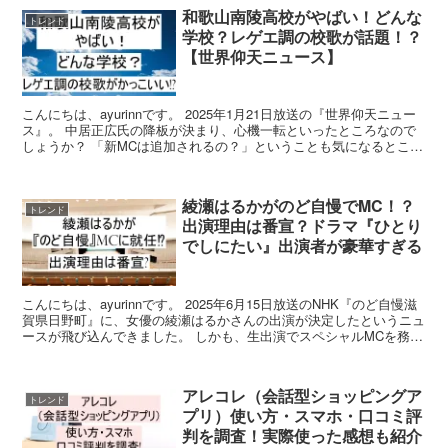
和歌山南陵高校がやばい！どんな
トレンド
学校？レゲエ調の校歌が話題！？
【世界仰天ニュース】
こんにちは、ayurinnです。 2025年1月21日放送の『世界仰天ニュー
ス』。 中居正広氏の降板が決まり、心機一転といったところなので
しょうか？ 「新MCは追加されるの？」ということも気になるところ
ですが、それ以上に気になってしまったの...
綾瀬はるかがのど自慢でMC！？
トレンド
出演理由は番宣？ドラマ『ひとり
でしにたい』出演者が豪華すぎる
こんにちは、ayurinnです。 2025年6月15日放送のNHK『のど自慢滋
賀県日野町』に、女優の綾瀬はるかさんの出演が決定したというニュ
ースが飛び込んできました。 しかも、生出演でスペシャルMCを務め
るのだとか。 「えっ！？うれしいけど...
アレコレ（会話型ショッピングア
トレンド
プリ）使い方・スマホ・口コミ評
判を調査！実際使った感想も紹介