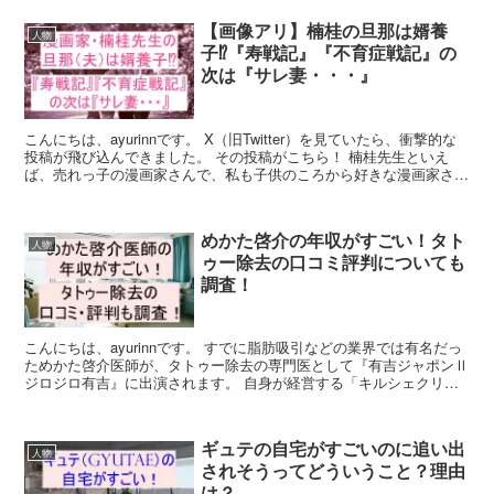
【画像アリ】楠桂の旦那は婿養
人物
子⁉『寿戦記』『不育症戦記』の
次は『サレ妻・・・』
こんにちは、ayurinnです。 X（旧Twitter）を見ていたら、衝撃的な
投稿が飛び込んできました。 その投稿がこちら！ 楠桂先生といえ
ば、売れっ子の漫画家さんで、私も子供のころから好きな漫画家さん
の一人。 その楠先生がまさかのサレ妻！...
めかた啓介の年収がすごい！タト
人物
ゥー除去の口コミ評判についても
調査！
こんにちは、ayurinnです。 すでに脂肪吸引などの業界では有名だっ
ためかた啓介医師が、タトゥー除去の専門医として『有吉ジャポンⅡ
ジロジロ有吉』に出演されます。 自身が経営する「キルシェクリニ
ック」での医師としての仕事はもちろん、中古車販...
ギュテの自宅がすごいのに追い出
人物
されそうってどういうこと？理由
は？