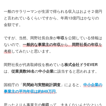
一般のサラリーマンが生涯で得られる収入はおよそ２億円
と言われているくらいですから、年商13億円はかなりの
金額です。
ですが、当然、岡野社長自身が
年収
を公開している情報は
ないので、
一般的な事業主の年収
から、
岡野社長の年収
を
考察
してみたいと思います。
岡野社長が代表取締役を務めている
株式会社ドラEVER
は、
従業員数98名
の
中小企業
に該当すると思われます。
国税庁の「
民間給与実態統計調査
」によると、
中小企業の
事業主の平均年収は約849万円
。
思ったよりも事業主の
年収
って、大きくないんだなという