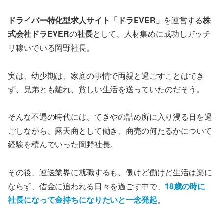
ドライバー特化型求人サイト「ドラEVER」
を運営する
株
式会社ドラEVER
の
社長
として、人材集めに成功しガッチ
リ稼いでいる岡野社長。
実は、幼少期は、家庭の事情で両親と過ごすことはでき
ず、兄弟とも離れ、貧しい生活を送っていたのだそう。
そんな不遇の時代には、てきやの詰め所に入り浸る日を過
ごしながら、露天商として働き、商売の何たるかについて
経験を積んでいった岡野社長。
その後、運送業界に就職するも、働けど働けど生活は楽に
ならず、借金に追われる日々を過ごす中で、
18歳の時に
社長になって金持ちになりたいと一念発起
。