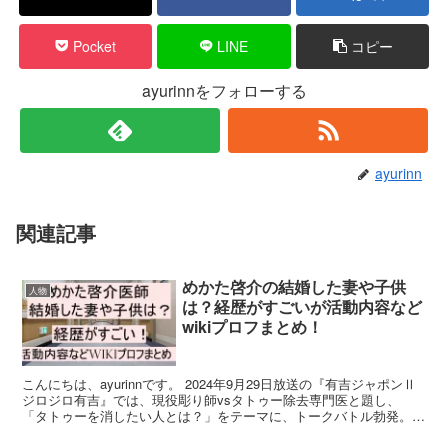
Pocket
LINE
コピー
ayurinnをフォローする
ayurinn
関連記事
めかた啓介の結婚した妻や子供
人物
は？経歴がすごいが活動内容など
wikiプロフまとめ！
こんにちは、ayurinnです。 2024年9月29日放送の『有吉ジャポンⅡ
ジロジロ有吉』では、現役彫り師vsタトゥー除去専門医と題し、
「タトゥーを消したい人とは？」をテーマに、トークバトル勃発。
「これはさすがに無理だろ？」と思うようなタ...