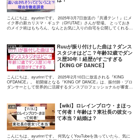
こんにちは、ayurinnです。 2025年3月7日放送の『共通テン！』にメ
イク界の新カリスマ・ギュテ（GYUTAE）さんが登場。 とっておき
のメイク術はもちろん、なんとお気に入りの自宅を公開してくれるの
だとか。 「楽しみすぎる！」と思いな...
Ruuが振り付けした曲は？ダンス
人物
スタジオはどこ？年齢32歳でダン
ス歴30年！経歴がすごすぎる
【KING OF DANCE】
こんにちは、ayurinnです。 2025年2月10日に放送される『KING
OFDANCE』。 初開催となる『KING OF DANCE』は、振付師・プロ
ダンサーとして世界的に活躍するダンスプロフェッショナルが審査員
として集結。 その道を...
【wiki】ロレインブロウ・まほっ
人物
て何者！年齢は？東社長の彼女っ
て本当？結婚は？
こんにちは、ayurinnです。 何気なくYouTubeを漁っていたら、気に