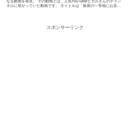
なる動画を発見。 その動画とは、人気YouTuberヒカルさんのチャン
ネルに挙がっていた動画です。 タイトルは「銀座の一等地にお店を
構えました」というもの。 その動...
スポンサーリンク