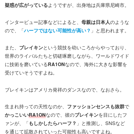
疑惑が広がっている
ようですが、出身地は兵庫県尼崎市。
インタービュー記事などによると、
母親は日本人
のような
ので、「
ハーフではない可能性が高い
？
」と思われます。
また、
ブレイキン
という競技を幼いころからやっており、
世界のライバルたちと切磋琢磨しながら、ワールドワイド
に技術を磨いている
RA1ON
なので、海外に大きな影響を
受けていそうですよね。
ブレイキンはアメリカ発祥のダンスなので、なおさら。
生まれ持っての天性なのか、
ファッションセンスも抜群
で
かっこいい
RA1ON
なので、彼の
ブレイキン
を目にしたフ
ァンが、「
もしかしたらハーフ？
」と推測し、SNSなど
を通じて拡散されていった可能性も高いですよね。