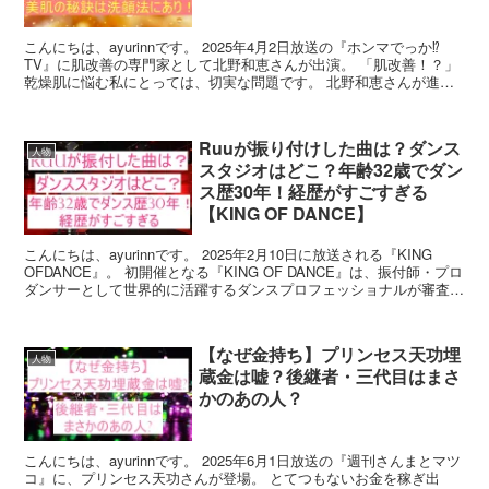
こんにちは、ayurinnです。 2025年4月2日放送の『ホンマでっか⁉
TV』に肌改善の専門家として北野和恵さんが出演。 「肌改善！？」
乾燥肌に悩む私にとっては、切実な問題です。 北野和恵さんが進め
る肌改善の方法というのが、洗顔。 その...
Ruuが振り付けした曲は？ダンス
人物
スタジオはどこ？年齢32歳でダン
ス歴30年！経歴がすごすぎる
【KING OF DANCE】
こんにちは、ayurinnです。 2025年2月10日に放送される『KING
OFDANCE』。 初開催となる『KING OF DANCE』は、振付師・プロ
ダンサーとして世界的に活躍するダンスプロフェッショナルが審査員
として集結。 その道を...
【なぜ金持ち】プリンセス天功埋
人物
蔵金は嘘？後継者・三代目はまさ
かのあの人？
こんにちは、ayurinnです。 2025年6月1日放送の『週刊さんまとマツ
コ』に、プリンセス天功さんが登場。 とてつもないお金を稼ぎ出