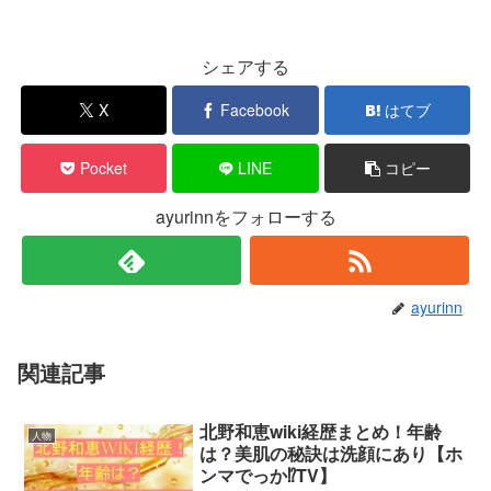
シェアする
X
Facebook
はてブ
Pocket
LINE
コピー
ayurinnをフォローする
ayurinn
関連記事
北野和恵wiki経歴まとめ！年齢
人物
は？美肌の秘訣は洗顔にあり【ホ
ンマでっか⁉TV】