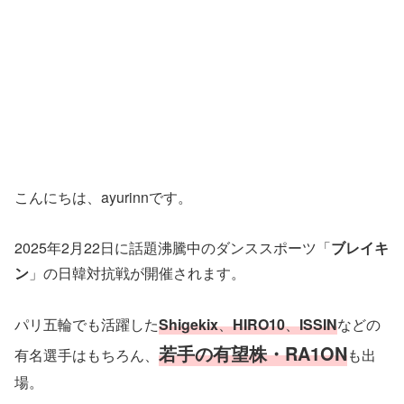
こんにちは、ayurinnです。
2025年2月22日に話題沸騰中のダンススポーツ「
ブレイキ
ン
」の日韓対抗戦が開催されます。
パリ五輪でも活躍した
Shigekix
、
HIRO10
、
ISSIN
などの
若手の有望株・RA1ON
有名選手はもちろん、
も出
場。