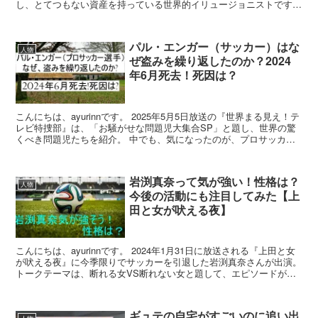
し、とてつもない資産を持っている世界的イリュージョニストですよ
ね。 そんなプリンセス天功さんの資産は13...
パル・エンガー（サッカー）はな
人物
ぜ盗みを繰り返したのか？2024
年6月死去！死因は？
こんにちは、ayurinnです。 2025年5月5日放送の『世界まる見え！テ
レビ特捜部』は、「お騒がせな問題児大集合SP」と題し、世界の驚
くべき問題児たちを紹介。 中でも、気になったのが、プロサッカー
選手として活躍しながら、夜は泥棒稼業に明...
岩渕真奈って気が強い！性格は？
人物
今後の活動にも注目してみた【上
田と女が吠える夜】
こんにちは、ayurinnです。 2024年1月31日に放送される『上田と女
が吠える夜』に今季限りでサッカーを引退した岩渕真奈さんが出演。
トークテーマは、断れる女VS断れない女と題して、エピソードが炸
裂するとのこと。 岩渕さんも「無人島に...
ギュテの自宅がすごいのに追い出