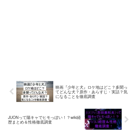
映画『少年と犬』ロケ地はどこ？多聞っ
てどんな犬？原作・あらすじ・実話？気
になることを徹底調査
JUONって陽キャでヒモっぽい！？wiki経
歴まとめ＆性格徹底調査