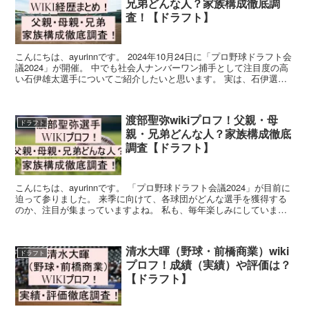
兄弟どんな人？家族構成徹底調
査！【ドラフト】
こんにちは、ayurinnです。 2024年10月24日に「プロ野球ドラフト会
議2024」が開催。 中でも社会人ナンバーワン捕手として注目度の高
い石伊雄太選手についてご紹介したいと思います。 実は、石伊選手
は、2年前の大学時代に「ドラフト会...
渡部聖弥wikiプロフ！父親・母
ドラフト
親・兄弟どんな人？家族構成徹底
調査【ドラフト】
こんにちは、ayurinnです。 「プロ野球ドラフト会議2024」が目前に
迫って参りました。 来季に向けて、各球団がどんな選手を獲得する
のか、注目が集まっていますよね。 私も、毎年楽しみにしていま
す。 今回、ご紹介したいのは「ドラフト会議2...
清水大暉（野球・前橋商業）wiki
ドラフト
プロフ！成績（実績）や評価は？
【ドラフト】