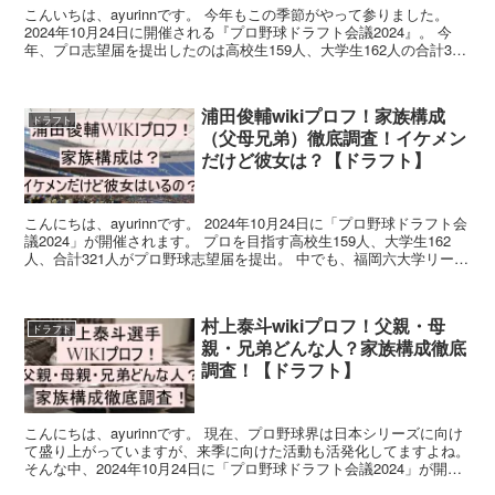
こんいちは、ayurinnです。 今年もこの季節がやって参りました。
2024年10月24日に開催される『プロ野球ドラフト会議2024』。 今
年、プロ志望届を提出したのは高校生159人、大学生162人の合計321
人。 毎年、様々なドラマが繰...
浦田俊輔wikiプロフ！家族構成
ドラフト
（父母兄弟）徹底調査！イケメン
だけど彼女は？【ドラフト】
こんにちは、ayurinnです。 2024年10月24日に「プロ野球ドラフト会
議2024」が開催されます。 プロを目指す高校生159人、大学生162
人、合計321人がプロ野球志望届を提出。 中でも、福岡六大学リーグ
で「2季連続MVP獲得」「...
村上泰斗wikiプロフ！父親・母
ドラフト
親・兄弟どんな人？家族構成徹底
調査！【ドラフト】
こんにちは、ayurinnです。 現在、プロ野球界は日本シリーズに向け
て盛り上がっていますが、来季に向けた活動も活発化してますよね。
そんな中、2024年10月24日に「プロ野球ドラフト会議2024」が開催
されます。 高校生・大学生・社会人...