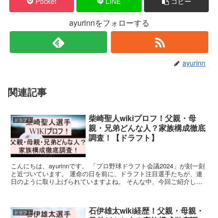
Pocket
LINE
コピー
ayurinnをフォローする
ayurinn
関連記事
柴崎聖人wikiプロフ！父親・母
ドラフト
親・兄弟どんな人？家族構成徹底
調査！【ドラフト】
こんにちは、ayurinnです。 「プロ野球ドラフト会議2024」が刻一刻
と近づいています。 運命の日を前に、ドラフト注目選手たちが、連
日のように取り上げられていますよね。 そんな中、今回ご紹介した
い選手が、大阪経済大学硬式野球部所属の柴崎...
石伊雄太wiki経歴！父親・母親・
ドラフト