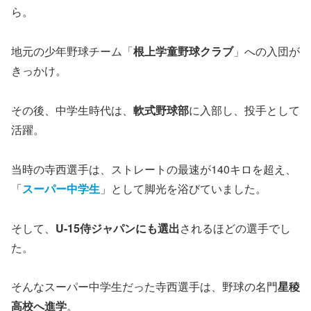
ら。
地元の少年野球チーム「
根上学童野球クラブ
」への入団が
きっかけ。
その後、中学生時代は、
軟式野球部
に入部し、投手として
活躍。
当時の寺西選手は、ストレートの最速が140キロを超え、
「
スーパー中学生
」として脚光を浴びていました。
そして、
U-15侍ジャパンにも選出
されるほどの選手でし
た。
そんなスーパー中学生だった寺西選手は、野球の名門
星稜
高校へ進学
。