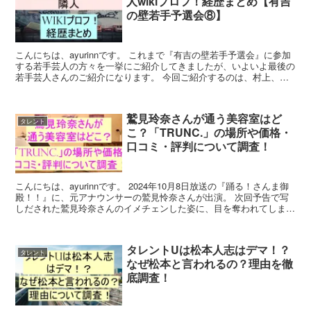
人wikiプロフ！経歴まとめ【有吉
の壁若手予選会⑧】
こんにちは、ayurinnです。 これまで『有吉の壁若手予選会』に参加
する若手芸人の方々を一挙にご紹介してきましたが、いよいよ最後の
若手芸人さんのご紹介になります。 今回ご紹介するのは、村上、元
気そうでよかった。・隣人の2組です。 何だかコ...
鷲見玲奈さんが通う美容室はど
タレント
こ？「TRUNC.」の場所や価格・
口コミ・評判について調査！
こんにちは、ayurinnです。 2024年10月8日放送の『踊る！さんま御
殿！！』に、元アナウンサーの鷲見怜奈さんが出演。 次回予告で写
しだされた鷲見玲奈さんのイメチェンした姿に、目を奪われてしまい
ました。 手入れが行き届いたロングヘアの...
タレントUは松本人志はデマ！？
タレント
なぜ松本と言われるの？理由を徹
底調査！