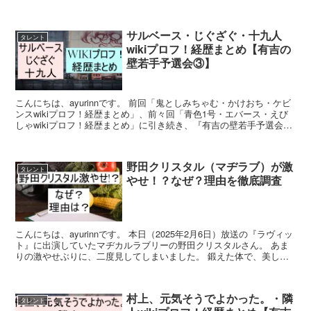
す。 今後のお笑い業界を背負って立つかもしれない...
サルベース・じぐざぐ・十九人
タレント
wikiプロフ！経歴まとめ【有吉の
壁若手予選会③】
こんにちは、ayurinnです。 前回「鬼としみちゃむ・かけおち・ケビ
ンスwikiプロフ！経歴まとめ」、前々回「青色1号・エバース・えび
しゃwikiプロフ！経歴まとめ」に引き続き、『有吉の壁若手予選会』
に参加する若手芸人をご紹介。 ※「鬼と...
野田クリスタル（マヂラブ）が激
タレント
やせ！？なぜ？理由を徹底調査
こんにちは、ayurinnです。 本日（2025年2月6日）放送の『ラヴィッ
ト』に出演していたマヂカルラブリーの野田クリスタルさん。 あま
りの激やせぶりに、二度見してしまいました。 鍛えた体で、美しい
筋肉を持つ野田クリスタルさんですが、今日...
村上、元気そうでよかった。・隣
タレント