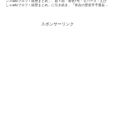
ンスwikiプロフ！経歴まとめ」、前々回「青色1号・エバース・えび
しゃwikiプロフ！経歴まとめ」に引き続き、『有吉の壁若手予選会』
に参加する若手芸人をご紹介。 ※「鬼と...
スポンサーリンク