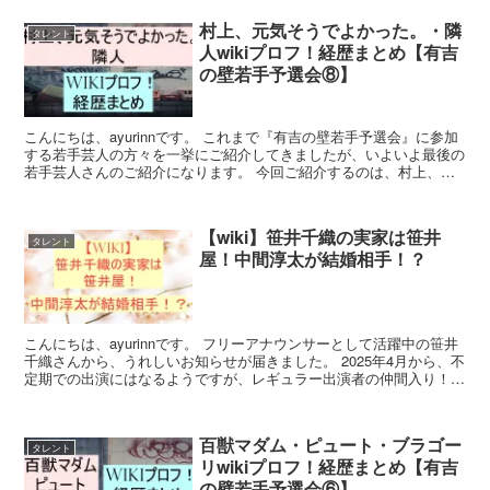
村上、元気そうでよかった。・隣
タレント
人wikiプロフ！経歴まとめ【有吉
の壁若手予選会⑧】
こんにちは、ayurinnです。 これまで『有吉の壁若手予選会』に参加
する若手芸人の方々を一挙にご紹介してきましたが、いよいよ最後の
若手芸人さんのご紹介になります。 今回ご紹介するのは、村上、元
気そうでよかった。・隣人の2組です。 何だかコ...
【wiki】笹井千織の実家は笹井
タレント
屋！中間淳太が結婚相手！？
こんにちは、ayurinnです。 フリーアナウンサーとして活躍中の笹井
千織さんから、うれしいお知らせが届きました。 2025年4月から、不
定期での出演にはなるようですが、レギュラー出演者の仲間入り！
明るい笑顔と元気あふれる美しさが魅力の笹...
百獣マダム・ピュート・ブラゴー
タレント
リwikiプロフ！経歴まとめ【有吉
の壁若手予選会⑥】