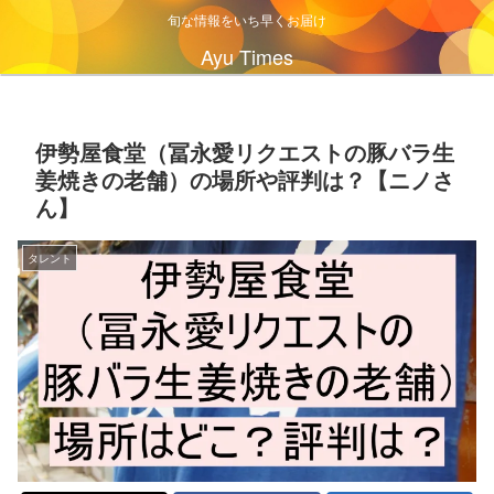
旬な情報をいち早くお届け
Ayu Times
伊勢屋食堂（冨永愛リクエストの豚バラ生
姜焼きの老舗）の場所や評判は？【ニノさ
ん】
タレント