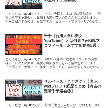
こんにちは、ayurinnです。 さて、今回もこれまでに引き続き、『有
吉の壁若手予選会』に参加する若手芸人の皆さんをご紹介します。
今回ご紹介するのは、百獣マダム・ピュート・ブラゴーリの3組で
す。 今後のお笑い業界を背負って立つかもしれない...
千千（台湾大食い美女
タレント
YouTuber）とは何者？wiki風プ
ロフィール！おすすめ動画5選！
こんにちは、ayurinnです。 2024年9月13日放送の『ウワサのお客
様』に台湾人の大食い美女が出演されるという情報をキャッチ！
「台湾人で、大食いで、美女」と言ったら、あのお方しかいないです
よね。 その名も千千（チェンチェン）さんこと...
サルベース・じぐざぐ・十九人
タレント
wikiプロフ！経歴まとめ【有吉の
壁若手予選会③】
こんにちは、ayurinnです。 前回「鬼としみちゃむ・かけおち・ケビ