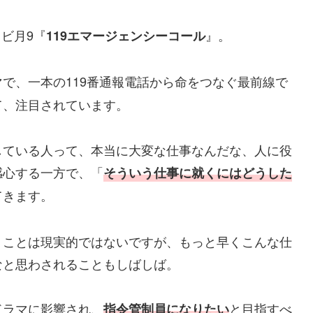
レビ月9『
』。
119エマージェンシーコール
で、一本の119番通報電話から命をつなぐ最前線で
て、注目されています。
している人って、本当に大変な仕事なんだな、人に役
感心する一方で、「
そういう仕事に就くにはどうした
てきます。
うことは現実的ではないですが、もっと早くこんな仕
なと思わされることもしばしば。
ドラマに影響され、
と目指すべ
指令管制員になりたい