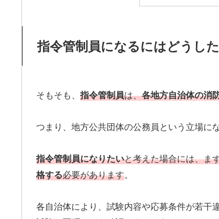
指令管制員になるにはどうし
そもそも、
は、
指令管制員
各地方自治体の消
つまり、地方公共団体の公務員という立場に
と考えた場合には、ま
指令管制員になりたい
必要があります
。
格する
各自治体により、試験内容や応募条件が若干