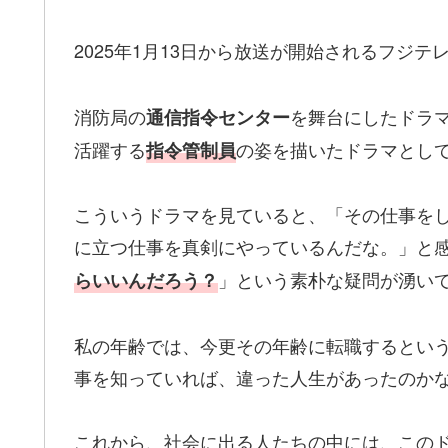
2025年1月13日から放送が開始されるフジテ
消防局の
を舞台にしたドラマ
通信指令センター
活躍する
の姿を描いたドラマとし
指令管制員
こういうドラマを見ていると、「その仕事を
に立つ仕事を真剣にやっているんだな。」と
」という素朴な疑問が湧い
らいいんだろう？
私の年齢では、今更その年齢に転職するとい
事を知っていれば、違った人生があったのか
これから、社会に出る人たちの中には、この